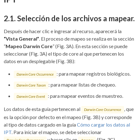
2.1. Selección de los archivos a mapear.
Después de hacer clic e ingresar al recurso, aparecerá la
“Vista General”
. El proceso de mapeo se realiza en la sección
“
Mapeo Darwin Core
” (Fig. 3A). En esta sección se puede
seleccionar (Fig. 3A) el tipo de core al que pertenecen los
datos en un desplegable (Fig. 3B):
: para mapear registros biológicos.
Darwin Core Occurrence
: para mapear listas de chequeo.
Darwin Core Taxon
: para mapear eventos de muestreo.
Darwin Core Event
Los datos de esta guía pertenecen al
, que
Darwin Core Occurrence
es la opción por defecto en el mapeo (Fig. 3B) y corresponde
al tipo de datos cargado en la guía
Cómo cargar los datos al
IPT
. Para iniciar el mapeo, se debe seleccionar
y hacer clic en
(Fig. 3C).