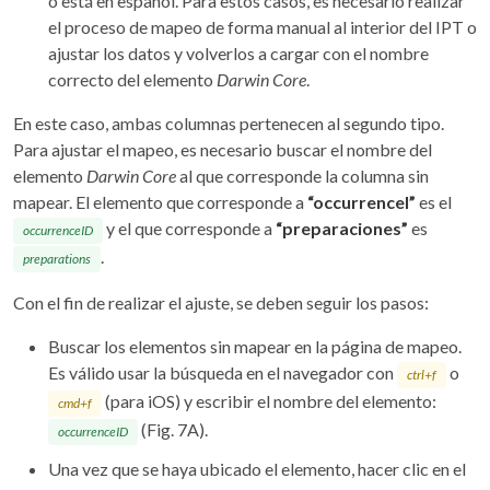
o está en español. Para estos casos, es necesario realizar
el proceso de mapeo de forma manual al interior del IPT o
ajustar los datos y volverlos a cargar con el nombre
correcto del elemento
Darwin Core
.
En este caso, ambas columnas pertenecen al segundo tipo.
Para ajustar el mapeo, es necesario buscar el nombre del
elemento
Darwin Core
al que corresponde la columna sin
mapear. El elemento que corresponde a
“occurrencel”
es el
y el que corresponde a
“preparaciones”
es
occurrenceID
.
preparations
Con el fin de realizar el ajuste, se deben seguir los pasos:
Buscar los elementos sin mapear en la página de mapeo.
Es válido usar la búsqueda en el navegador con
o
ctrl+f
(para iOS) y escribir el nombre del elemento:
cmd+f
(Fig. 7A).
occurrenceID
Una vez que se haya ubicado el elemento, hacer clic en el