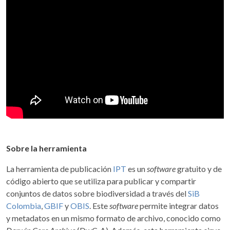
Sobre la herramienta
La herramienta de publicación
IPT
es un
software
gratuito y de
código abierto que se utiliza para publicar y compartir
conjuntos de datos sobre biodiversidad a través del
SiB
Colombia
,
GBIF
y
OBIS
. Este
software
permite integrar datos
y metadatos en un mismo formato de archivo, conocido como