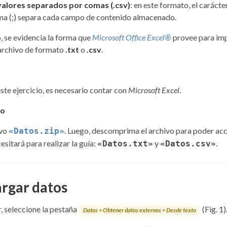
valores separados por comas (.csv)
: en este formato, el carácte
ma (;) separa cada campo de contenido almacenado.
, se evidencia la forma que
Microsoft Office Excel®
provee para im
archivo de formato
.txt
o
.csv
.
este ejercicio, es necesario contar con
Microsoft Excel
.
jo
ivo
. Luego, descomprima el archivo para poder acc
«Datos.zip»
sitará para realizar la guía:
y
.
«Datos.txt»
«Datos.csv»
argar datos
, seleccione la pestaña
(Fig. 1)
Datos > Obtener datos externos > Desde texto