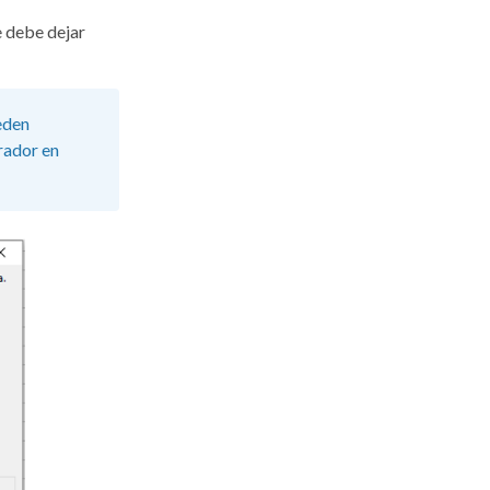
se debe dejar
eden
arador en