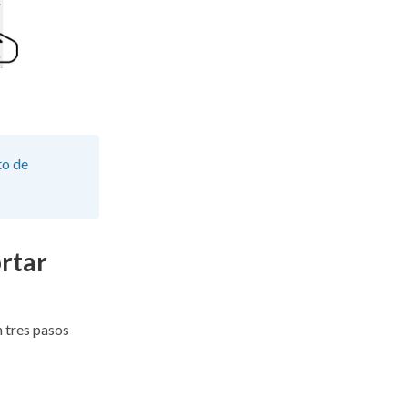
to de
ortar
n tres pasos