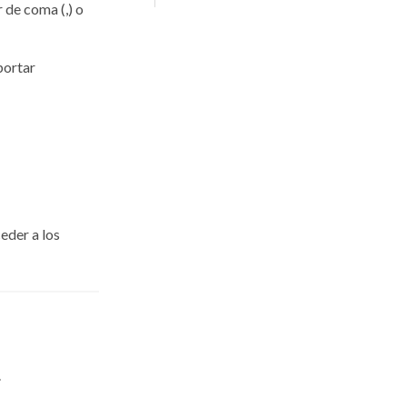
r de coma (,) o
portar
eder a los
.