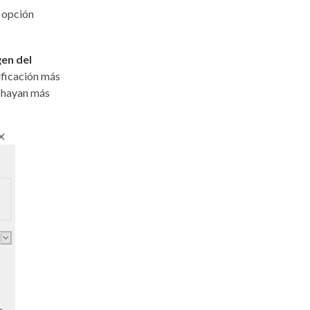
a opción
gen del
ificación más
no hayan más