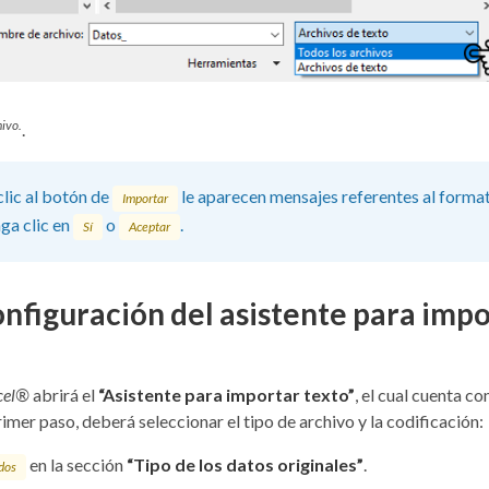
hivo.
.
 clic al botón de
le aparecen mensajes referentes al forma
Importar
ga clic en
o
.
Sí
Aceptar
onfiguración del asistente para imp
xcel®
abrirá el
“Asistente para importar texto”
, el cual cuenta co
primer paso, deberá seleccionar el tipo de archivo y la codificación:
en la sección
“Tipo de los datos originales”
.
dos