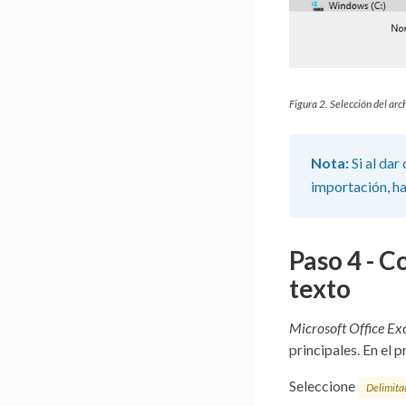
Figura 2. Selección del arc
Nota:
Si al dar
importación, ha
Paso 4 - C
texto
Microsoft Office E
principales. En el 
Seleccione
Delimita