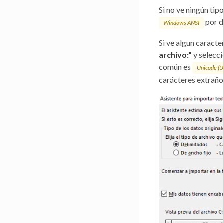
Si no ve ningún tip
por d
Windows ANSI
Si ve algun caracter
archivo:”
y selecci
común es
Unicode (
carácteres extraños