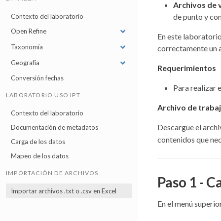
Archivos de 
de punto y co
Contexto del laboratorio
Open Refine
En este laboratorio
Taxonomía
correctamente un 
Geografía
Requerimientos
Conversión fechas
Para realizar 
LABORATORIO USO IPT
Archivo de traba
Contexto del laboratorio
Descargue el arch
Documentación de metadatos
contenidos que nece
Carga de los datos
Mapeo de los datos
IMPORTACIÓN DE ARCHIVOS
Paso 1 - C
Importar archivos .txt o .csv en Excel
En el menú superior