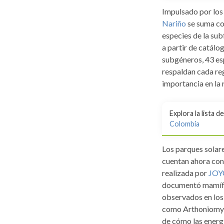
Impulsado por los 
Nariño
se suma co
especies de la su
a partir de catálog
subgéneros, 43 es
respaldan cada reg
importancia en la 
Explora la lista 
Colombia
Los parques solar
cuentan ahora con 
realizada por
JOY
documentó mamífer
observados en los 
como Arthoniomyc
de cómo las energ