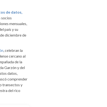
os de datos,
 socios
ciones mensuales,
el país y su
 de diciembre de
ón
, celebran la
lense cercano al
ompañada de la
ada Garzón y del
stos datos,
 buscó comprender
o transectos y
stra del rico