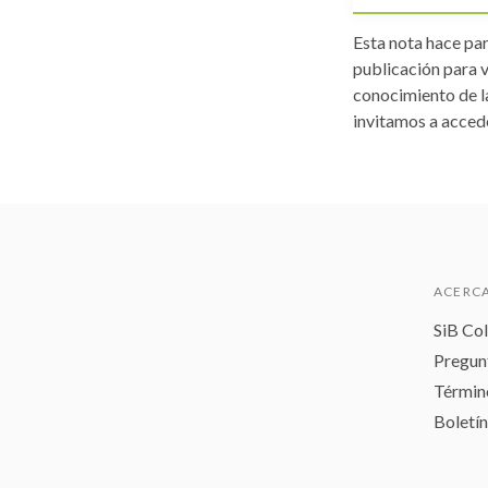
Esta nota hace par
publicación para v
conocimiento de la
invitamos a acced
ACERCA
SiB Co
Pregun
Términ
Boletín