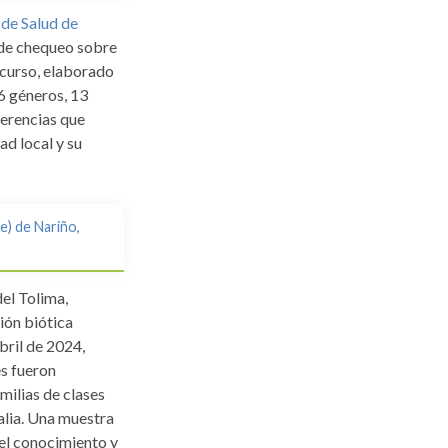
 de Salud de
 de chequeo sobre
ecurso, elaborado
16 géneros, 13
ferencias que
ad local y su
e) de Nariño,
el Tolima,
ión biótica
bril de 2024,
es fueron
milias de clases
lia. Una muestra
del conocimiento y