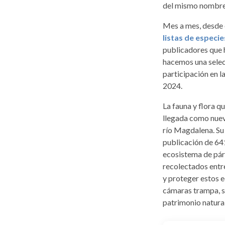
del mismo nombre
Mes a mes, desde
listas de especi
publicadores que h
hacemos una selecc
participación en l
2024.
La fauna y flora q
llegada como nuevo
río Magdalena. Su 
publicación de 64
ecosistema de pár
recolectados entr
y proteger estos 
cámaras trampa, se
patrimonio natural