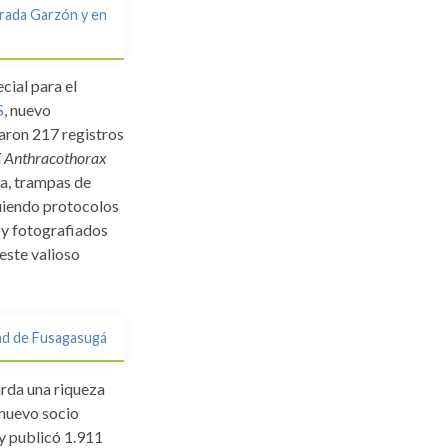
brada Garzón y en
cial para el
S
, nuevo
aron 217 registros
í
Anthracothorax
la, trampas de
uiendo protocolos
 y fotografiados
este valioso
dad de Fusagasugá
arda una riqueza
 nuevo socio
y publicó 1.911