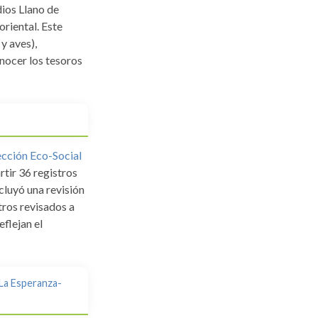
dios Llano de
oriental. Este
y aves),
onocer los tesoros
cción Eco-Social
tir 36 registros
cluyó una revisión
tros revisados a
eflejan el
 La Esperanza-