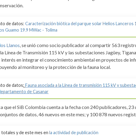
onservación.
nto de datos:
Caracterización biótica del parque solar Helios Lanceros
ios Guamo 19.9 MWac - Tolima
los Llanos
, se unió como socio publicador al compartir 563 registr
la Línea de Transmisión 115 kV y las subestaciones Jagüey, Tigana
u interés en integrar el conocimiento ambiental en proyectos de in
buyendo al monitoreo y la protección de la fauna local.
nto de datos
:
Fauna asociada a la Línea de transmisión 115 kV y subest
 departamento de Casanar
 que el SiB Colombia cuenta a la fecha con 240 publicadores, 23 d
onjuntos de datos, 46 nuevos en este mes; y 100 878 nuevos regist
s totales y de este mes en
la actividad de publicación