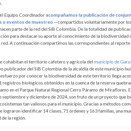
.
 el Equipo Coordinador
acompañamos la publicación de conjunt
es o eventos de muestreo
—compartidos voluntariamente por los
acen parte de la red del SiB Colombia. De la totalidad de publica
ión para destacar su aporte al conocimiento de la biodiversidad d
a red. A continuación compartimos las correspondientes al reporte
ue cohabitan el territorio cafetero y agrícola del
municipio de Garz
 publicador del SiB Colombia de la alcaldía de este municipio hui
esfuerzo por conocer la biodiversidad de este territorio llega ac
1 registros biológicos obtenidos en la cuenca de la reserva quebr
amo en el Parque Natural Regional Cerro Páramo de Miraflores. E
e septiembre y diciembre de 2024, son fruto de un proyecto que
ecosistemas tan valiosos para el municipio. Gracias a métodos com
 lograron identificar 14 clases, 71 órdenes y 163 familias, una mue
 de la región.