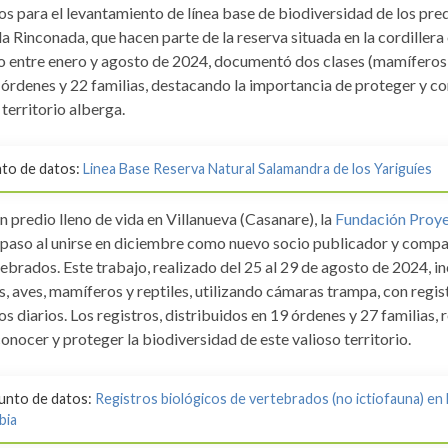
os para el levantamiento de línea base de biodiversidad de los pre
la Rinconada, que hacen parte de la reserva situada en la cordillera 
do entre enero y agosto de 2024, documentó dos clases (mamíferos 
 órdenes y 22 familias, destacando la importancia de proteger y c
 territorio alberga.
nto de datos:
Linea Base Reserva Natural Salamandra de los Yariguíes
n predio lleno de vida en Villanueva (Casanare), la
Fundación Proye
 paso al unirse en diciembre como nuevo socio publicador y compar
ebrados. Este trabajo, realizado del 25 al 29 de agosto de 2024, in
s, aves, mamíferos y reptiles, utilizando cámaras trampa, con regis
s diarios. Los registros, distribuidos en 19 órdenes y 27 familias, r
ocer y proteger la biodiversidad de este valioso territorio.
unto de datos:
Registros biológicos de vertebrados (no ictiofauna) en
bia