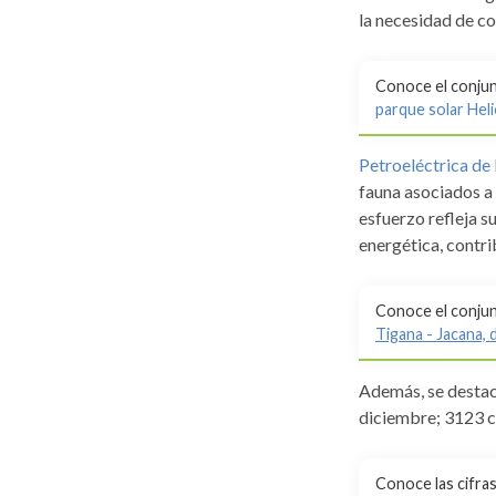
la necesidad de c
Conoce el conju
parque solar Hel
Petroeléctrica de 
fauna asociados a 
esfuerzo refleja s
energética, contri
Conoce el conju
Tigana - Jacana,
Además, se destaca
diciembre; 3123 c
Conoce las cifra