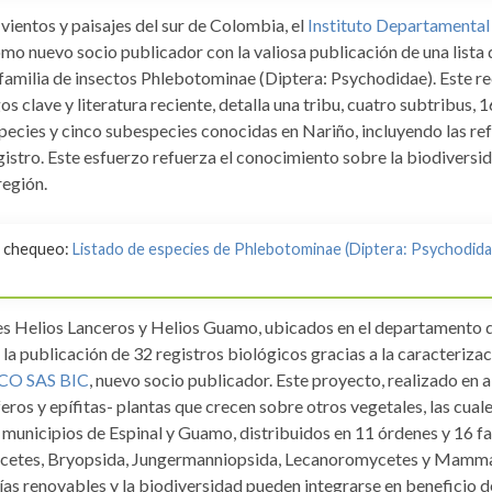
vientos y paisajes del sur de Colombia, el
Instituto Departamental
mo nuevo socio publicador con la valiosa publicación de una lista
bfamilia de insectos Phlebotominae (Diptera: Psychodidae). Este r
os clave y literatura reciente, detalla una tribu, cuatro subtribus, 
pecies y cinco subespecies conocidas en Nariño, incluyendo las re
istro. Este esfuerzo refuerza el conocimiento sobre la biodiversid
región.
de chequeo:
Listado de especies de Phlebotominae (Diptera: Psychodida
es Helios Lanceros y Helios Guamo, ubicados en el departamento d
la publicación de 32 registros biológicos gracias a la caracterizac
CO SAS BIC
, nuevo socio publicador. Este proyecto, realizado en a
os y epífitas- plantas que crecen sobre otros vegetales, las cual
municipios de Espinal y Guamo, distribuidos en 11 órdenes y 16 fa
etes, Bryopsida, Jungermanniopsida, Lecanoromycetes y Mamma
ías renovables y la biodiversidad pueden integrarse en beneficio 