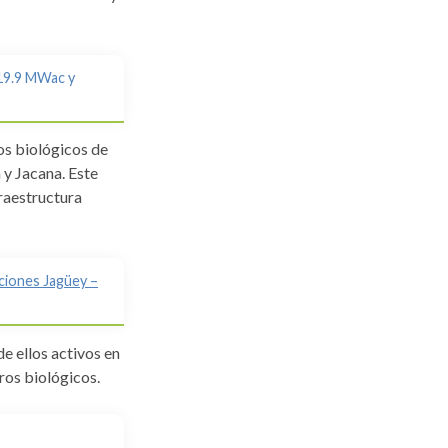
 19.9 MWac y
os biológicos de
 y Jacana. Este
fraestructura
aciones Jagüey –
e ellos activos en
ros biológicos.