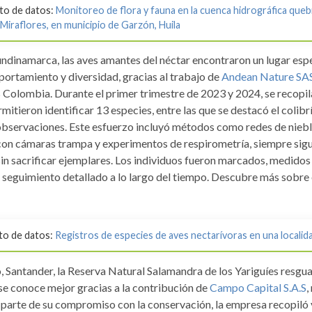
nto de datos:
Monitoreo de flora y fauna en la cuenca hidrográfica que
Miraflores, en municipio de Garzón, Huila
ndinamarca, las aves amantes del néctar encontraron un lugar espe
portamiento y diversidad, gracias al trabajo de
Andean Nature SA
B Colombia. Durante el primer trimestre de 2023 y 2024, se recopil
mitieron identificar 13 especies, entre las que se destacó el colibr
 observaciones. Este esfuerzo incluyó métodos como redes de nieb
con cámaras trampa y experimentos de respirometría, siempre sig
sin sacrificar ejemplares. Los individuos fueron marcados, medidos
 seguimiento detallado a lo largo del tiempo. Descubre más sobre 
to de datos:
Registros de especies de aves nectarívoras en una locali
, Santander, la Reserva Natural Salamandra de los Yariguíes resgu
se conoce mejor gracias a la contribución de
Campo Capital S.A.S
,
parte de su compromiso con la conservación, la empresa recopiló 