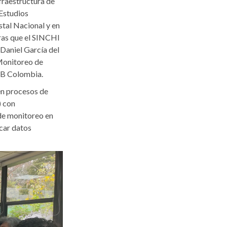
fraestructura de
 Estudios
stal Nacional y en
tras que el SINCHI
 Daniel García del
 Monitoreo de
SiB Colombia.
en procesos de
) con
 de monitoreo en
car datos