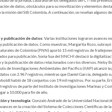
vidad de la jornada, cada una de los delegados del CT-SiB presentó
icación de datos, obstáculos para su movilización y elementos des
 la misión del SiB Colombia. A continuación, se reseñan algunos d
 y publicación de datos
: Varias instituciones lograron avances no
 y publicación de datos. Como muestras, Margarita Rozo, subray
turales de Colombia (PNN) aportó 15 mil registros de frailejones
dos para publicación. Sonia Sua del SINCHI destacó la digitalizac
o y la publicación de datos relacionados con ríos diversos. Nelsy Bo
tuto de Investigaciones Ambientales del Pacífico (IIAP) alcanzó la
datos con 2.967 registros, mientras que Daniel García, delegado s
boldt habló de 18 conjuntos con 19 mil registros. Por su parte, E
 registros de parte del Instituto de Investigaciones Marinas y C
egar a 10.000 para fin de año.
ión y tecnología
: Gonzalo Andrade de la Universidad Nacional 
avances en la creación del Sistema de Colecciones Científicas de l