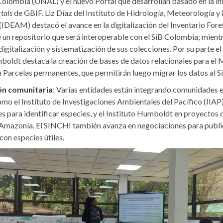
olombia (UNAL) y el nuevo Portal que desarrollan basado en la in
tals
de GBIF. Liz Díaz del Instituto de Hidrología, Meteorología y
IDEAM) destacó el avance en la digitalización del Inventario Fore
e un repositorio que será interoperable con el SiB Colombia; mien
digitalización y sistematización de sus colecciones. Por su parte el
boldt destaca la creación de bases de datos relacionales para el
 Parcelas permanentes, que permitirán luego migrar los datos al 
ón comunitaria
: Varias entidades están integrando comunidades 
mo el Instituto de Investigaciones Ambientales del Pacífico (IIAP
s para identificar especies, y el Instituto Humboldt en proyectos
 Amazonía. El SINCHI también avanza en negociaciones para publi
con especies útiles.