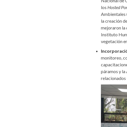
Nacional de C
los
Hosted Por
Ambientales (
la creación d
mejoraron la 
Instituto Hum
vegetación en
Incorporaci
monitoreo, co
capacitacione
páramos y la
relacionados 