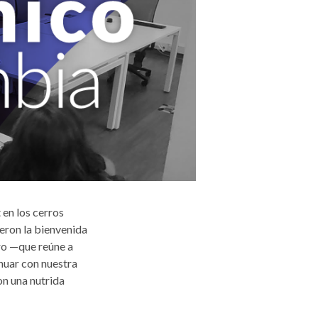
 en los cerros
eron la bienvenida
ro —que reúne a
nuar con nuestra
on una nutrida