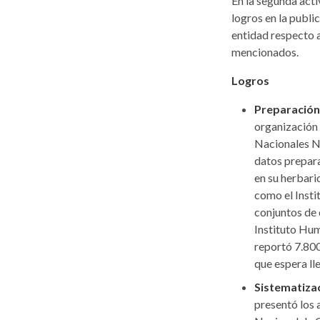
En la segunda acti
logros en la publ
entidad respecto a
mencionados.
Logros
Preparación
organización
Nacionales Na
datos prepara
en su herbari
como el Insti
conjuntos de 
Instituto Hum
reportó 7.800
que espera ll
Sistematizac
presentó los 