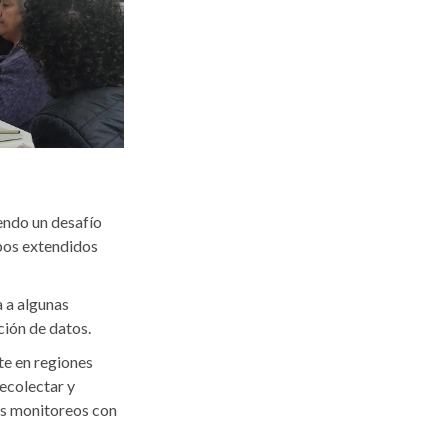
iendo un desafío
pos extendidos
 a algunas
ación de datos.
te en regiones
recolectar y
los monitoreos con