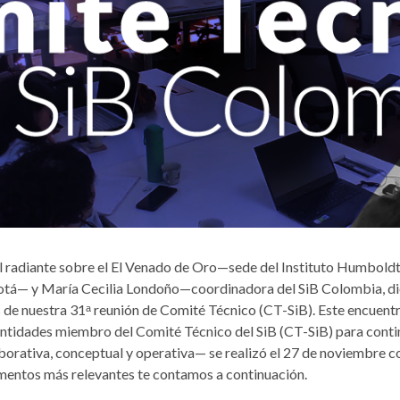
ol radiante sobre el El Venado de Oro—sede del Instituto Humboldt
otá— y María Cecilia Londoño—coordinadora del SiB Colombia, di
s de nuestra 31ᵃ reunión de Comité Técnico (CT-SiB). Este encuent
entidades miembro del Comité Técnico del SiB (CT-SiB) para conti
borativa, conceptual y operativa— se realizó el 27 de noviembre c
mentos más relevantes te contamos a continuación.