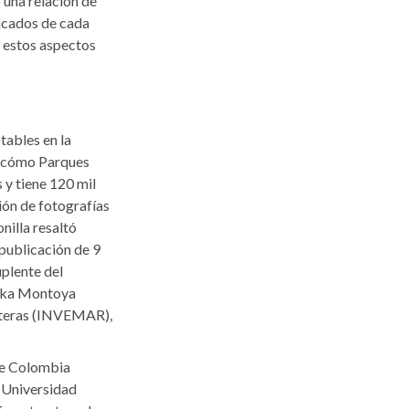
 una relación de
tacados de cada
e estos aspectos
tables en la
ó cómo Parques
 y tiene 120 mil
ión de fotografías
nilla resaltó
 publicación de 9
uplente del
rika Montoya
osteras (INVEMAR),
de Colombia
a Universidad