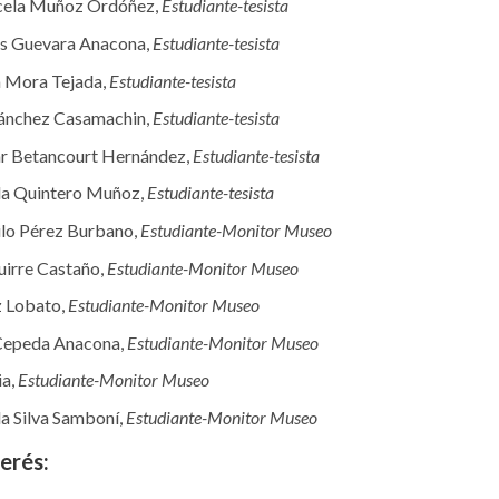
cela Muñoz Ordóñez,
Estudiante-tesista
s Guevara Anacona,
Estudiante-tesista
a Mora Tejada,
Estudiante-tesista
Sánchez Casamachin,
Estudiante-tesista
lar Betancourt Hernández,
Estudiante-tesista
la Quintero Muñoz,
Estudiante-tesista
ilo Pérez Burbano,
Estudiante-Monitor Museo
uirre Castaño,
Estudiante-Monitor Museo
z Lobato,
Estudiante-Monitor Museo
Cepeda Anacona,
Estudiante-Monitor Museo
ia,
Estudiante-Monitor Museo
a Silva Samboní,
Estudiante-Monitor Museo
erés: