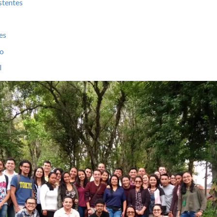
stentes
es
co
l