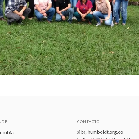
 DE
CONTACTO
sib@humboldt.org.co
lombia