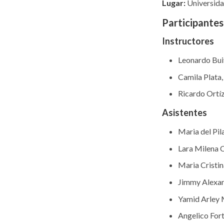
Lugar:
Universida
Participantes
Instructores
Leonardo Bui
Camila Plata
Ricardo Ortí
Asistentes
Maria del Pil
Lara Milena 
Maria Cristi
Jimmy Alexan
Yamid Arley 
Angelico For