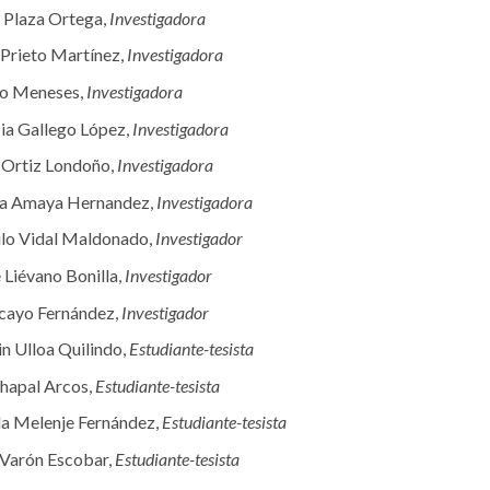
t Plaza Ortega,
Investigadora
 Prieto Martínez,
Investigadora
o Meneses,
Investigadora
cia Gallego López,
Investigadora
 Ortiz Londoño,
Investigadora
la Amaya Hernandez,
Investigadora
ilo Vidal Maldonado,
Investigador
 Liévano Bonilla,
Investigador
cayo Fernández,
Investigador
n Ulloa Quilindo,
Estudiante-tesista
Chapal Arcos,
Estudiante-tesista
a Melenje Fernández,
Estudiante-tesista
 Varón Escobar,
Estudiante-tesista