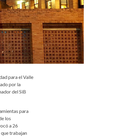
dad para el Valle
zado por la
nador del SiB
ramientas para
de los
vocó a 26
n que trabajan