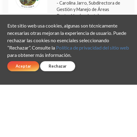
- Carolina Jarro, Subdirectora de
Gestión y Manejo de Áreas
Protegidas (suplente)
Este sitio web usa cookies, algunas son técnicamente
Universidad Nacional de Colombia
necesarias otras mejoran la experiencia de usuario. Puede
- Gonzalo Andrade, Director ICN
rechazar las cookies no esenciales seleccionando
- Johanna Castiblanco, Vicerrectoría
“Rechazar”. Consulte la
Política de privacidad del sitio web
de Investigación (suplente)
para obtener más información.
Aceptar
Rechazar
Instituto de Hidrología,
Meteorología y Estudios
Ambientales - IDEAM
- Ghisliane Echeverry Prieto,
Directora General
- María Yuly González, Subdirectora
de Ecosistemas e Información
Ambiental (suplente)